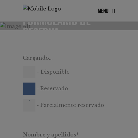
MENU
FORMULARIO DE
RESERVA
Cargando...
-
Disponible
-
Reservado
·
-
Parcialmente reservado
Nombre y apellidos*