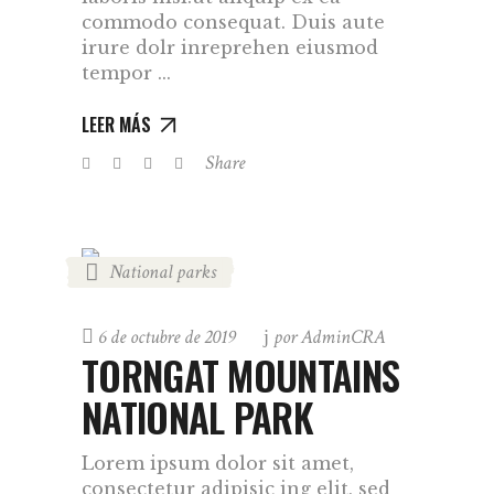
commodo consequat. Duis aute
irure dolr inreprehen eiusmod
tempor
LEER MÁS
Share
National parks
6 de octubre de 2019
por
AdminCRA
TORNGAT MOUNTAINS
NATIONAL PARK
Lorem ipsum dolor sit amet,
consectetur adipisic ing elit, sed