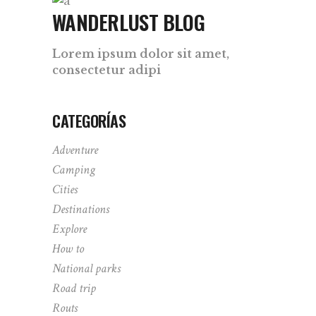
WANDERLUST BLOG
Lorem ipsum dolor sit amet,
consectetur adipi
CATEGORÍAS
Adventure
Camping
Cities
Destinations
Explore
How to
National parks
Road trip
Routs