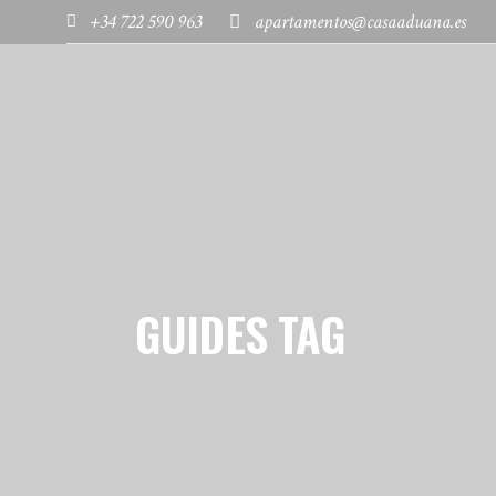
+34 722 590 963
apartamentos@casaaduana.es
INICIO
APARTAMENTOS
GUIDES TAG