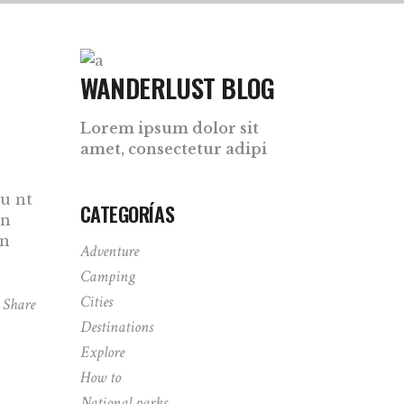
WANDERLUST BLOG
Lorem ipsum dolor sit
amet, consectetur adipi
du nt
CATEGORÍAS
on
en
Adventure
Camping
Cities
Share
Destinations
Explore
How to
National parks