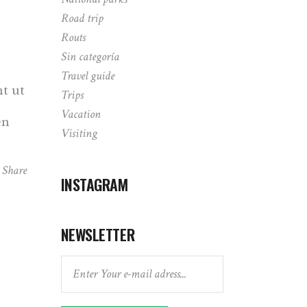
Road trip
Routs
Sin categoría
Travel guide
nt ut
Trips
Vacation
en
Visiting
Share
INSTAGRAM
NEWSLETTER