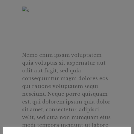
Nemo enim ipsam voluptatem
quia voluptas sit aspernatur aut
odit aut fugit, sed quia
consequuntur magni dolores eos
qui ratione voluptatem sequi
nesciunt. Neque porro quisquam
est, qui dolorem ipsum quia dolor
sit amet, consectetur, adipisci
velit, sed quia non numquam eius
modi tempora incidunt ut labore
et dolore magnam aliquam